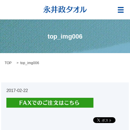
メ
top_img006
TOP
top_img006
2017-02-22