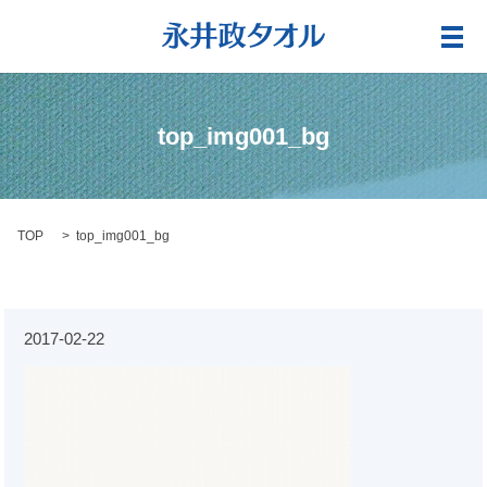
メ
top_img001_bg
TOP
top_img001_bg
2017-02-22