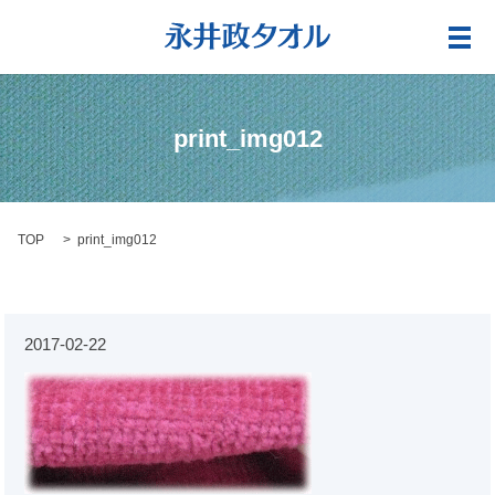
メ
print_img012
TOP
print_img012
2017-02-22