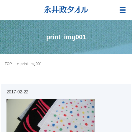
メ
print_img001
TOP
print_img001
2017-02-22