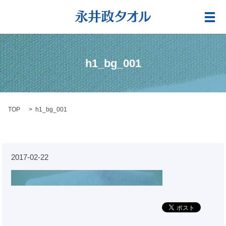
メ
h1_bg_001
TOP
h1_bg_001
2017-02-22