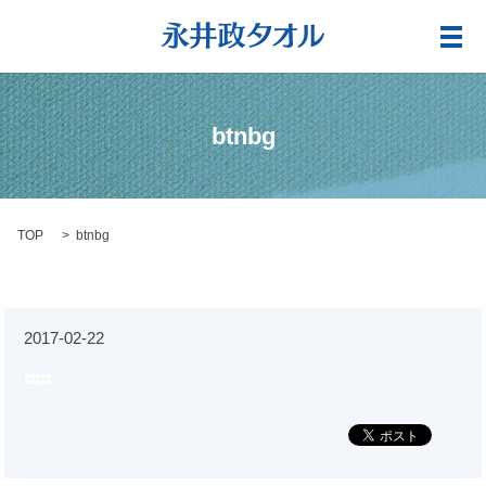
メ
btnbg
TOP
btnbg
2017-02-22