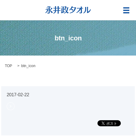
メ
btn_icon
TOP
btn_icon
2017-02-22