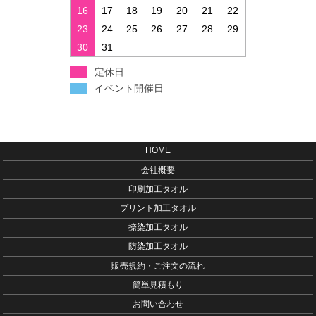
16
17
18
19
20
21
22
23
24
25
26
27
28
29
30
31
定休日
イベント開催日
HOME
会社概要
印刷加工タオル
プリント加工タオル
捺染加工タオル
防染加工タオル
販売規約・ご注文の流れ
簡単見積もり
お問い合わせ