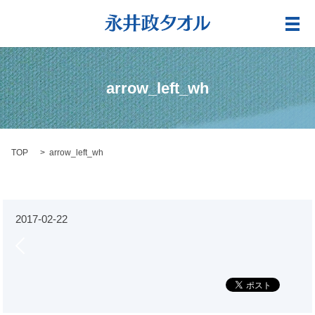
メ
arrow_left_wh
TOP
arrow_left_wh
2017-02-22